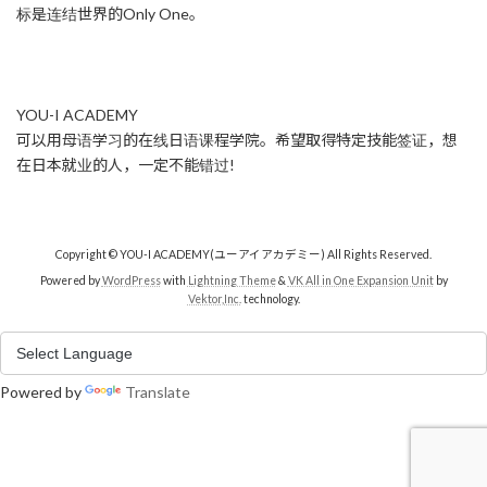
标是连结世界的Only One。
YOU-I ACADEMY
可以用母语学习的在线日语课程学院。希望取得特定技能签证，想
在日本就业的人，一定不能错过!
Copyright © YOU-I ACADEMY(ユーアイアカデミー) All Rights Reserved.
Powered by
WordPress
with
Lightning Theme
&
VK All in One Expansion Unit
by
Vektor,Inc.
technology.
Powered by
Translate