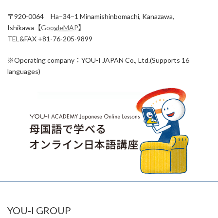
〒920-0064 Ha−34−1 Minamishinbomachi, Kanazawa,
Ishikawa【
GoogleMAP
】
TEL&FAX +81-76-205-9899
※Operating company：YOU-I JAPAN Co., Ltd.(Supports 16
languages)
YOU-I GROUP