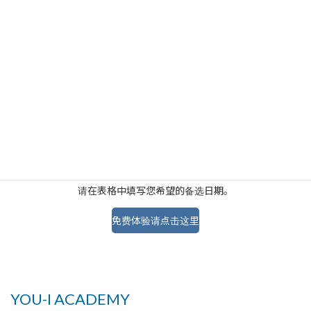
Instagram でフォロー
免费在线体验
随时举办一对一的在线体验会。
请在表格中填写您希望的备选日期。
免费体验请点击这里
YOU-I ACADEMY